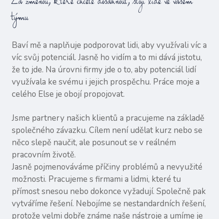
Za změnou, které chcete dosáhnout, stojí lidé ve vašem
týmu
Baví mě a naplňuje podporovat lidi, aby využívali víc a
víc svůj potenciál. Jasně ho vidím a to mi dává jistotu,
že to jde. Na úrovni firmy jde o to, aby potenciál lidí
využívala ke svému i jejich prospěchu. Práce moje a
celého Else je obojí propojovat.
Jsme partnery našich klientů a pracujeme na základě
společného závazku. Cílem není udělat kurz nebo se
něco slepě naučit, ale posunout se v reálném
pracovním životě.
Jasně pojmenováváme příčiny problémů a nevyužité
možnosti. Pracujeme s firmami a lidmi, které tu
přímost snesou nebo dokonce vyžadují. Společně pak
vytváříme řešení. Nebojíme se nestandardních řešení,
protože velmi dobře známe naše nástroje a umíme je