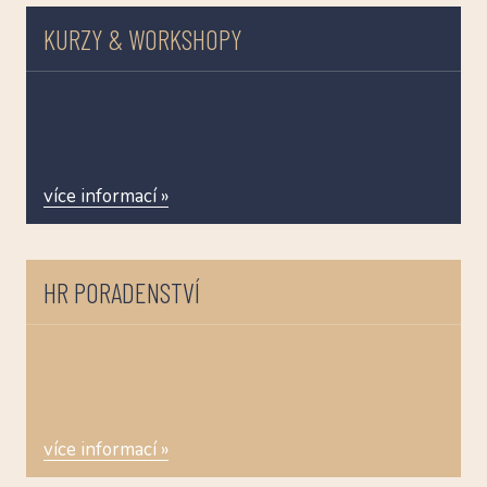
NAŠI
KURZY & WORKSHOPY
CV Z
CV P
CV M
KON
více informací »
SLOV
VOUC
HR PORADENSTVÍ
BLOG
více informací »