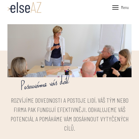
Menu
ÚVOD
VEŘEJN
FIREMN
KOUČOV
PRŮZKU
Posouváme vás dál
NÁSTRO
HR P
ROZVÍJÍME DOVEDNOSTI A POSTOJE LIDÍ, VÁŠ TÝM NEBO
360°
FIRMA PAK FUNGUJÍ EFEKTIVNĚJI. ODHALUJEME VÁŠ
PSY
POTENCIÁL A POMÁHÁME VÁM DOSÁHNOUT VYTYČENÝCH
CÍLŮ.
O NÁS