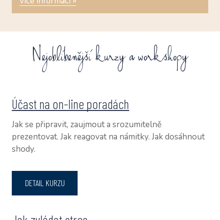
více informací »
Nejoblíbenější kurzy a workshopy
Účast na on-line poradách
Jak se připravit, zaujmout a srozumitelně
prezentovat. Jak reagovat na námitky. Jak dosáhnout
shody.
DETAIL KURZU
Jak zvládat stres