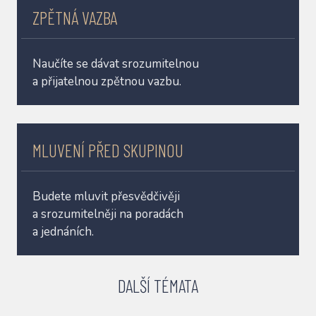
ZPĚTNÁ VAZBA
Naučíte se dávat srozumitelnou
a přijatelnou zpětnou vazbu.
MLUVENÍ PŘED SKUPINOU
Budete mluvit přesvědčivěji
a srozumitelněji na poradách
a jednáních.
DALŠÍ TÉMATA