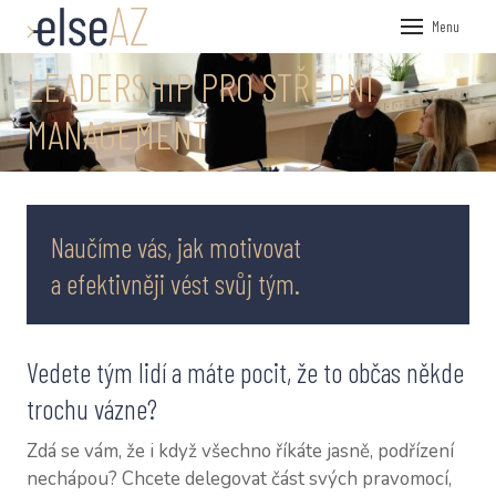
Menu
LEADERSHIP PRO STŘEDNÍ
ÚVOD
VEŘEJN
MANAGEMENT
FIREMN
KOUČOV
PRŮZKU
Naučíme vás, jak motivovat
NÁSTRO
a efektivněji vést svůj tým.
HR P
360°
Vedete tým lidí a máte pocit, že to občas někde
trochu vázne?
PSY
Zdá se vám, že i když všechno říkáte jasně, podřízení
O NÁS
nechápou? Chcete delegovat část svých pravomocí,