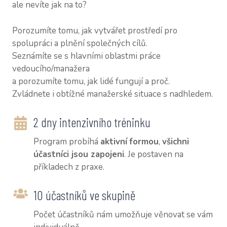
NAŠI
ale nevíte jak na to?
CV Z
Porozumíte tomu, jak vytvářet prostředí pro
spolupráci a plnění společných cílů.
CV P
Seznámíte se s hlavními oblastmi práce
CV M
vedoucího/manažera
a porozumíte tomu, jak lidé fungují a proč.
KON
Zvládnete i obtížné manažerské situace s nadhledem.
SLOV
2 dny intenzivního tréninku
VOUC
Program probíhá
aktivní
formou
,
všichni
BLOG
účastníci jsou zapojeni
. Je postaven na
příkladech z praxe.
10 účastníků ve skupině
Počet účastníků nám umožňuje věnovat se vám