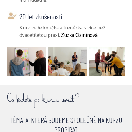
individuálně.
20 let zkušeností
Kurz vede koučka a trenérka s více než
dvacetiletou praxí,
Zuzka Osininová
.
Co budete po kurzu umět?
TÉMATA, KTERÁ BUDEME SPOLEČNĚ NA KURZU
PROBÍRAT