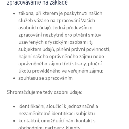
zpracováváme na základě
NAŠI
CV Z
zákona, při kterém je poskytnutí našich
služeb vázáno na zpracování Vašich
CV P
osobních údajů. Jedná především o
zpracování nezbytné pro plnění smluv
CV M
uzavřených s fyzickými osobami, tj.
KON
subjektem údajů, plnění právní povinnosti,
hájení našeho oprávněného zájmu nebo
SLOV
oprávněného zájmu třetí strany, plnění
VOUC
úkolu prováděného ve veřejném zájmu;
souhlasu se zpracováním.
BLOG
Shromažďujeme tedy osobní údaje:
identifikační, sloužící k jednoznačné a
nezaměnitelné identifikaci subjektu;
kontaktní, umožňující nám kontakt s
obchodními partnery, klienty,