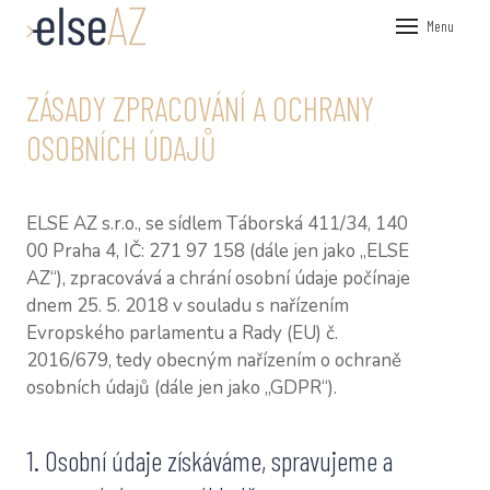
Menu
ÚVOD
ZÁSADY ZPRACOVÁNÍ A OCHRANY
VEŘEJN
OSOBNÍCH ÚDAJŮ
FIREMN
KOUČOV
ELSE AZ s.r.o., se sídlem Táborská 411/34, 140
PRŮZKU
00 Praha 4, IČ: 271 97 158 (dále jen jako „ELSE
NÁSTRO
AZ“), zpracovává a chrání osobní údaje počínaje
dnem 25. 5. 2018 v souladu s nařízením
HR P
Evropského parlamentu a Rady (EU) č.
360°
2016/679, tedy obecným nařízením o ochraně
osobních údajů (dále jen jako „GDPR“).
PSY
O NÁS
1. Osobní údaje získáváme, spravujeme a