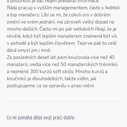
a posunout je dál, nejen předávat informace.
Ráda pracuji s vyšším managementem, často s řediteli
a top manažery. Líbí se mi, že cokoli oni v dobrém
změní ve svém jednání, má zároveň velký dopad na
mnoho dalších. Často mi po pár setkáních říkají, že je
skvělé, když být lepším manažerem znamená být víc
v pohodě a být lepším člověkem. Teprve pak to celé
dává smysl jim i mně.
Za posledních deset let jsem koučovala více než 40
manažerů, vedla více než 50 manažerských tréninků
a nejméně 300 kurzů soft skills. Mnoho kurzů a
koučinků je dlouhodobých, takže vidím, jak
postupujeme, co se opravdu v praxi mění.
Co mi pomáhá dělat svoji práci dobře: