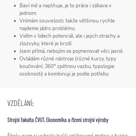
Baví mě a naplňuje, je to práce i zábava v
jednom.
Vnímám souvislosti, takže většinou rychle
najdeme jádro problému.
Vidím v lidech potenciál, ale i jejich strachy a
zlozvyky, které je brzdí.
Jsem přímá, nebojím se pojmenovat věci jasně.
Ovládám různé nástroje (různé kurzy, typy
koučování, 360° zpětnou vazbu, typologie
osobnosti) a kombinuji je podle potřeby.
VZDĚLÁNÍ:
Strojní fakulta ČVUT, Ekonomika a řízení strojní výroby
Školu jsem si vybrala kvůli aplikované matice a fyzice,