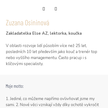
NAŠI
CV Z
Zuzana Osininová
CV P
CV M
Zakladatelka Else AZ, lektorka, koučka
KON
V oblasti rozvoje lidí působím více než 25 let,
SLOV
posledních 10 let především jako kouč a trenér top
nebo vyššího managementu. Často pracuji i s
VOUC
klíčovými specialisty.
BLOG
Moje motto:
1. Jediné, co můžeme napřímo ovlivňovat jsme my
sami. 2. Nové věci vznikají vždy díky ochotě vykročit