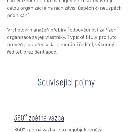
cílů. Rozhodnutí top managementu tak ovlivňují
NAŠI
celou organizaci a na nich závisí úspěch či neúspěch
CV Z
podnikání.
CV P
Vrcholoví manažeři přebírají odpovědnost za řízení
CV M
organizace za její vlastníky. Typické tituly pro tuto
úroveň jsou předseda, generální ředitel, výkonný
KON
ředitel, prezident apod.
SLOV
VOUC
Související pojmy
BLOG
360° zpětná vazba
360° zpětná vazba je to nejobjektivnější