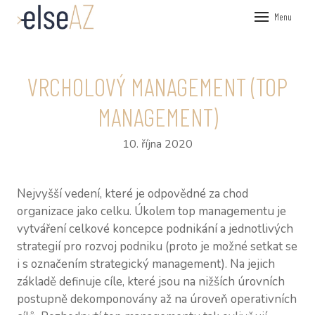
Menu
ÚVOD
VEŘEJN
VRCHOLOVÝ MANAGEMENT (TOP
FIREMN
MANAGEMENT)
KOUČOV
10. října 2020
PRŮZKU
NÁSTRO
Nejvyšší vedení, které je odpovědné za chod
HR P
organizace jako celku. Úkolem top managementu je
vytváření celkové koncepce podnikání a jednotlivých
360°
strategií pro rozvoj podniku (proto je možné setkat se
PSY
i s označením strategický management). Na jejich
základě definuje cíle, které jsou na nižších úrovních
O NÁS
postupně dekomponovány až na úroveň operativních