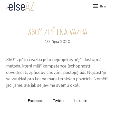
Menu
ÚVOD
VEŘEJN
360° ZPĚTNÁ VAZBA
FIREMN
10. října 2020
KOUČOV
PRŮZKU
360° zpětná vazba je to nejobjektivnější dostupná
NÁSTRO
metoda, která měří kompetence (schopnosti,
dovednosti, způsoby chování, postoje) lidí. Nejčastěji
HR P
se využívá pro lidi na manažerských pozicích. Neměří,
360°
jací jsme, ale jak se jevíme svému okolí.
PSY
Facebook
Twitter
LinkedIn
O NÁS