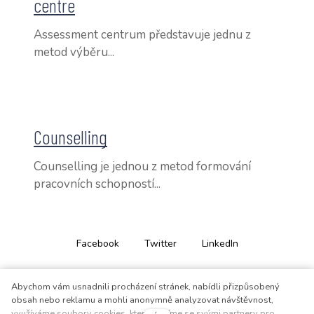
centre
Assessment centrum představuje jednu z
metod výběru...
Counselling
Counselling je jednou z metod formování
pracovních schopností...
Facebook
Twitter
LinkedIn
Abychom vám usnadnili procházení stránek, nabídli přizpůsobený
obsah nebo reklamu a mohli anonymně analyzovat návštěvnost,
využíváme soubory cookies, které sdílíme se svými partnery pro