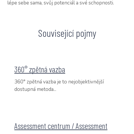
NAŠI
lépe sebe sama, svůj potenciál a své schopnosti.
CV Z
CV P
Související pojmy
CV M
KON
SLOV
360° zpětná vazba
VOUC
360° zpětná vazba je to nejobjektivnější
BLOG
dostupná metoda...
Assessment centrum / Assessment