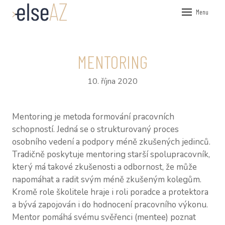
Menu
ÚVOD
VEŘEJN
MENTORING
FIREMN
10. října 2020
KOUČOV
PRŮZKU
Mentoring je metoda formování pracovních
NÁSTRO
schopností. Jedná se o strukturovaný proces
osobního vedení a podpory méně zkušených jedinců.
HR P
Tradičně poskytuje mentoring starší spolupracovník,
360°
který má takové zkušenosti a odbornost, že může
napomáhat a radit svým méně zkušeným kolegům.
PSY
Kromě role školitele hraje i roli poradce a protektora
a bývá zapojován i do hodnocení pracovního výkonu.
O NÁS
Mentor pomáhá svému svěřenci (mentee) poznat