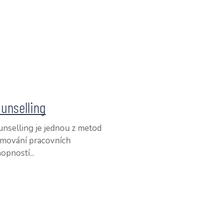
unselling
nselling je jednou z metod
rmování pracovních
opností...