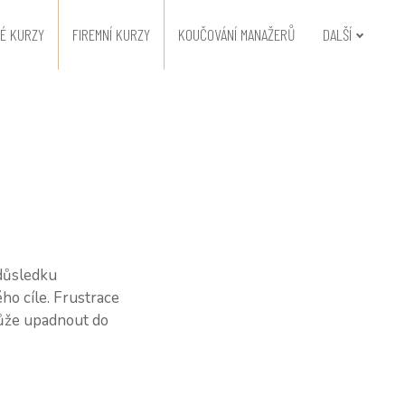
É KURZY
FIREMNÍ KURZY
KOUČOVÁNÍ MANAŽERŮ
DALŠÍ
 důsledku
ho cíle. Frustrace
může upadnout do