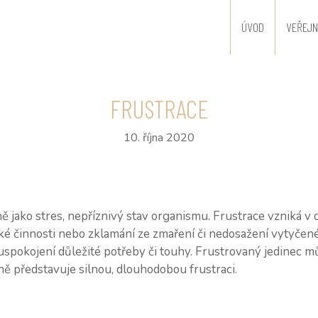
ÚVOD
VEŘEJN
FRUSTRACE
10. října 2020
ě jako stres, nepříznivý stav organismu. Frustrace vzniká v
ké činnosti nebo zklamání ze zmaření či nedosažení vytyčené
uspokojení důležité potřeby či touhy. Frustrovaný jedinec 
ně představuje silnou, dlouhodobou frustraci.