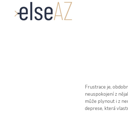
Frustrace je, obdobn
neuspokojení z něja
může plynout i z ne
deprese, která vlast