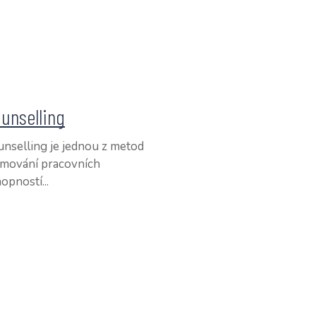
unselling
nselling je jednou z metod
rmování pracovních
opností...