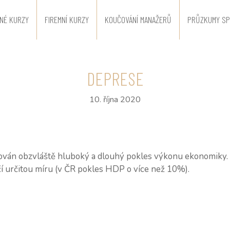
NÉ KURZY
FIREMNÍ KURZY
KOUČOVÁNÍ MANAŽERŮ
PRŮZKUMY SP
DEPRESE
10. října 2020
ván obzvláště hluboký a dlouhý pokles výkonu ekonomiky. J
čí určitou míru (v ČR pokles HDP o více než 10%).