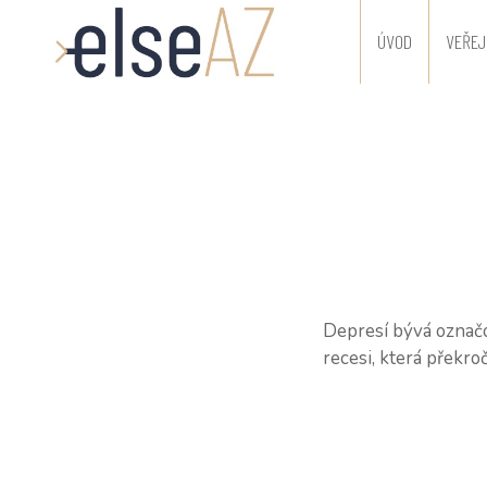
ÚVOD
VEŘEJ
Depresí bývá označo
recesi, která překro