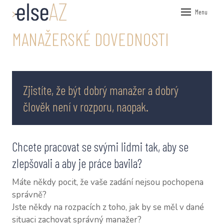
Menu
MANAŽERSKÉ DOVEDNOSTI
ÚVOD
VEŘEJN
FIREMN
Zjistíte, že být dobrý manažer a dobrý
KOUČOV
člověk není v rozporu, naopak.
PRŮZKU
NÁSTRO
HR P
Chcete pracovat se svými lidmi tak, aby se
zlepšovali a aby je práce bavila?
360°
Máte někdy pocit, že vaše zadání nejsou pochopena
PSY
správně?
Jste někdy na rozpacích z toho, jak by se měl v dané
O NÁS
situaci zachovat správný manažer?