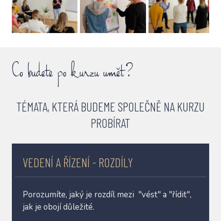
Co budete po kurzu umět?
TÉMATA, KTERÁ BUDEME SPOLEČNĚ NA KURZU
PROBÍRAT
VEDENÍ A ŘÍZENÍ - ROZDÍLY
Porozumíte, jaký je rozdíl mezi "vést" a "řídit",
jak je obojí důležité.