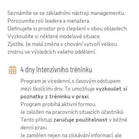
NAŠI
Seznámíte se se základními nástroji managementu.
CV Z
Porozumíte roli leadera a manažera.
CV P
Definujete si prostor pro zlepšení v obou oblastech.
Vyzkoušíte si některé modelové situace.
CV M
Zjistíte, že malá změna v chování vytvoří velkou
KON
změnu ve výsledcích vašeho oddělení.
SLOV
4 dny intenzivního tréninku
VOUC
Program je vícedenní, s časovým odstupem
mezi školícími dny. To umožňuje
vyzkoušet si
BLOG
poznatky z tréninku
v praxi
.
Program probíhá aktivní formou.
Je založen na pracovních situacích účastníků.
Tento přístup
zaručuje použitelnost
v běžné
denní praxi.
Je zaměřen nejen na získávání informací, ale