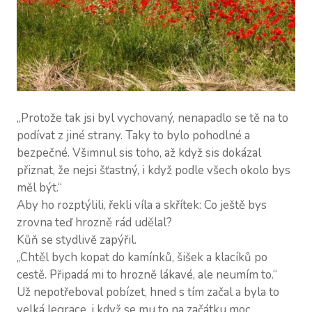
„Protože tak jsi byl vychovaný, nenapadlo se tě na to
podívat z jiné strany. Taky to bylo pohodlné a
bezpečné. Všimnul sis toho, až když sis dokázal
přiznat, že nejsi šťastný, i když podle všech okolo bys
měl být.“
Aby ho rozptýlili, řekli víla a skřítek: Co ještě bys
zrovna teď hrozně rád udělal?
Kůň se stydlivě zapýřil.
„Chtěl bych kopat do kamínků, šišek a klacíků po
cestě. Připadá mi to hrozně lákavé, ale neumím to.“
Už nepotřeboval pobízet, hned s tím začal a byla to
velká legrace, i když se mu to na začátku moc