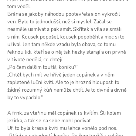
tom věděl.
Brána se jakoby náhodou pootevřela a on vykročil
ven. Bylo to jednodušší, než si myslel. Začal se
nesměle usmívat a pak smát. Skřítek a víla se smáli
s ním. Kousek popošel, kousek popoběhl a moc si to
užíval. Jen tam někde vzadu byla obava, co tomu
řeknou lidi, kteří se o něj tak hezky starají a on prvně
v životě nedělá, co chtějí.
„Po čem dalším toužíš, koníku?“
„Chtěl bych mít ve hřívě jeden copánek a v něm
zapletené luční kvítí. Ale to je hrozná hloupost, to
žádný rozumný kůň nemůže chtít. Je to divné a divně
by to vypadalo.“
A frnk, za vteřinu měl copánek i s kvítím. Šli kolem
jezírka, a tak se na sebe mohl podívat.
Uf, to byla krása a kvítí mu lehce vonělo pod nos.
„Přání se nehodnotí, koníku. Po čem toužíš z celého