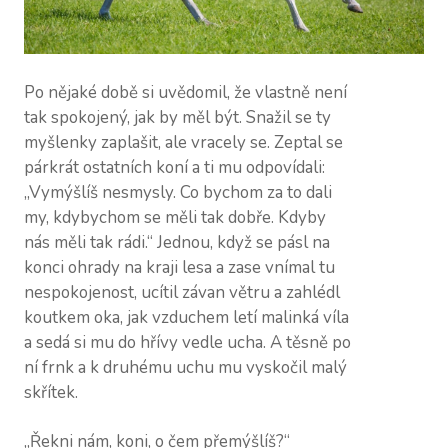
Po nějaké době si uvědomil, že vlastně není
tak spokojený, jak by měl být. Snažil se ty
myšlenky zaplašit, ale vracely se. Zeptal se
párkrát ostatních koní a ti mu odpovídali:
„Vymýšlíš nesmysly. Co bychom za to dali
my, kdybychom se měli tak dobře. Kdyby
nás měli tak rádi.“ Jednou, když se pásl na
konci ohrady na kraji lesa a zase vnímal tu
nespokojenost, ucítil závan větru a zahlédl
koutkem oka, jak vzduchem letí malinká víla
a sedá si mu do hřívy vedle ucha. A těsně po
ní frnk a k druhému uchu mu vyskočil malý
skřítek.
„Řekni nám, koni, o čem přemýšlíš?“