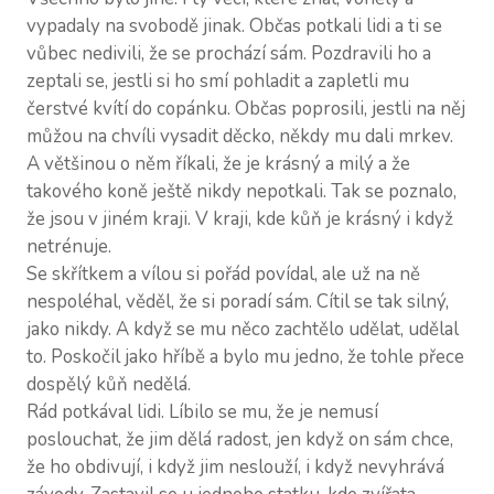
vypadaly na svobodě jinak. Občas potkali lidi a ti se
vůbec nedivili, že se prochází sám. Pozdravili ho a
zeptali se, jestli si ho smí pohladit a zapletli mu
čerstvé kvítí do copánku. Občas poprosili, jestli na něj
můžou na chvíli vysadit děcko, někdy mu dali mrkev.
A většinou o něm říkali, že je krásný a milý a že
takového koně ještě nikdy nepotkali. Tak se poznalo,
že jsou v jiném kraji. V kraji, kde kůň je krásný i když
netrénuje.
Se skřítkem a vílou si pořád povídal, ale už na ně
nespoléhal, věděl, že si poradí sám. Cítil se tak silný,
jako nikdy. A když se mu něco zachtělo udělat, udělal
to. Poskočil jako hříbě a bylo mu jedno, že tohle přece
dospělý kůň nedělá.
Rád potkával lidi. Líbilo se mu, že je nemusí
poslouchat, že jim dělá radost, jen když on sám chce,
že ho obdivují, i když jim neslouží, i když nevyhrává