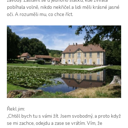
závody. Zastavil se u jednoho statku, kde zvířata
pobíhala volně, nikdo nekřičel a lidi měli krásné jasné
oči. A rozuměli mu, co chce říct.
Řekl jim:
„Chtěl bych tu s vámi žít. Jsem svobodný, a proto když
se mi zachce, odejdu a zase se vrátím. Vím, že