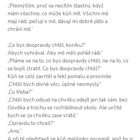
„Přemýšlím, proč se necítím šťastný, když
mám všechno, co může kůň mít. Všichni mě
mají rádi, pečují o mě, dávají mi dobré jídlo a
chrání mě.“
„Co bys doopravdy chtěl, koníku?“
Abych vyhrával. Aby mě měli pořád rádi.“
„Ptáme se na to, co bys doopravdy chtěl, ne na to, co
se bojíš ztratit. Co bys doopravdy chtěl?“
Kůň se celý zavrtěl a řekl pomalu a provinile:
„Chtěl bych divné věci, úplné nesmysly.“
„Co třeba?“
„Chtěl bych odsud na chvilku odejít jen tak sám, bez
člověka a trochu se rozhlédnout okolo. Ale určitě
bych se za chvilku zase vrátil.“
„Opravdu to chceš?“
„Ano.“
A při té představě se kůň malilinko pousmál, aniž by o