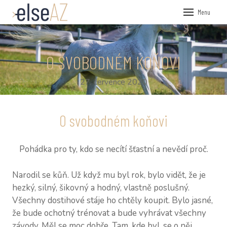
Menu
ÚVOD
VEŘEJN
O SVOBODNÉM KOŇOVI
FIREMN
27. července 2020
KOUČOV
PRŮZKU
O svobodném koňovi
NÁSTRO
HR P
Pohádka pro ty, kdo se necítí šťastní a nevědí proč.
360°
Narodil se kůň. Už když mu byl rok, bylo vidět, že je
PSY
hezký, silný, šikovný a hodný, vlastně poslušný.
Všechny dostihové stáje ho chtěly koupit. Bylo jasné,
O NÁS
že bude ochotný trénovat a bude vyhrávat všechny
závody. Měl se moc dobře. Tam, kde byl, se o něj