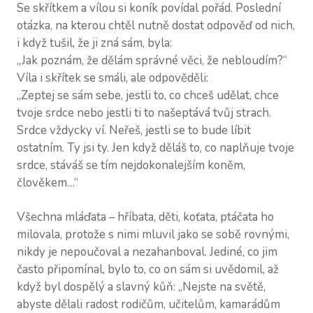
Se skřítkem a vílou si koník povídal pořád. Poslední
otázka, na kterou chtěl nutně dostat odpověď od nich,
i když tušil, že ji zná sám, byla:
„Jak poznám, že dělám správné věci, že nebloudím?“
Víla i skřítek se smáli, ale odpověděli:
„Zeptej se sám sebe, jestli to, co chceš udělat, chce
tvoje srdce nebo jestli ti to našeptává tvůj strach.
Srdce vždycky ví. Neřeš, jestli se to bude líbit
ostatním. Ty jsi ty. Jen když děláš to, co naplňuje tvoje
srdce, stáváš se tím nejdokonalejším koněm,
člověkem…“
Všechna mláďata – hříbata, děti, koťata, ptáčata ho
milovala, protože s nimi mluvil jako se sobě rovnými,
nikdy je nepoučoval a nezahanboval. Jediné, co jim
často připomínal, bylo to, co on sám si uvědomil, až
když byl dospělý a slavný kůň: „Nejste na světě,
abyste dělali radost rodičům, učitelům, kamarádům