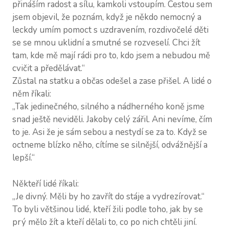
přináším radost a sílu, kamkoli vstoupím. Cestou sem
jsem objevil, že poznám, když je někdo nemocný a
leckdy umím pomoct s uzdravením, rozdivočelé děti
se se mnou uklidní a smutné se rozveselí. Chci žít
tam, kde mě mají rádi pro to, kdo jsem a nebudou mě
cvičit a předělávat.“
Zůstal na statku a občas odešel a zase přišel. A lidé o
něm říkali:
„Tak jedinečného, silného a nádherného koně jsme
snad ještě neviděli. Jakoby celý zářil. Ani nevíme, čím
to je. Asi že je sám sebou a nestydí se za to. Když se
octneme blízko něho, cítíme se silnější, odvážnější a
lepší.“
Někteří lidé říkali:
„Je divný. Měli by ho zavřít do stáje a vydrezírovat.“
To byli většinou lidé, kteří žili podle toho, jak by se
prý mělo žít a kteří dělali to, co po nich chtěli jiní.