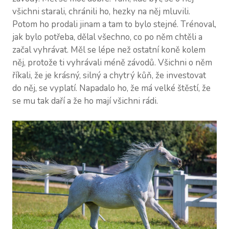
NAŠI
všichni starali, chránili ho, hezky na něj mluvili.
CV Z
Potom ho prodali jinam a tam to bylo stejné. Trénoval,
jak bylo potřeba, dělal všechno, co po něm chtěli a
CV P
začal vyhrávat. Měl se lépe než ostatní koně kolem
něj, protože ti vyhrávali méně závodů. Všichni o něm
CV M
říkali, že je krásný, silný a chytrý kůň, že investovat
KON
do něj, se vyplatí. Napadalo ho, že má velké štěstí, že
se mu tak daří a že ho mají všichni rádi.
SLOV
VOUC
BLOG