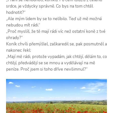
srdce, je vždycky správně. Co bys na tom chtěl
hodnotit?“
„Ale mým lidem by se to nelíbilo. Teď už mě možná
nebudou mít rádi.“
„Proč myslíš, že tě mají rádi víc než ostatní koně z tvé
ohrady?“
Koník chvíli přemýšlel, zaškaredil se, pak posmutněl a
nakonec řekl:
„Mají mě rádi, protože vypadám, jak chtějí, dělám to, co
chtějí, předvádějí se se mnou a vydělávají na mě
peníze. Proč jsem si toho dříve nevšimnul?“