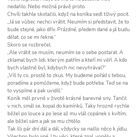
nedařilo. Nebo možná právě proto.
Chvíli takhle skotačili, když na koníka sedl tíživý pocit.
„Já se vůbec nechci vrátit. Neumím si představit, že to
bude stejné, jako dřív. Prázdné, předem dané a já budu
dělat, co se mi řekne.“
Skoro se rozbrečel.
„Ale vrátit se musím, neumím se o sebe postarat. A
zklamal bych lidi, kterým patřím a kteří mi věří. A kdo
bych vlastně byl, kdybych nic nevyhrával?“
„Víš ty co, prostě to zkus. My budeme pořád s tebou,
poradíme a pomůžeme, když bude potřeba. Teď se na
to vyspíme a pak uvidíš.“
Koník měl prvně v životě krásné barevné sny. Tančil
v nich, smál se, kopal do kamínků. Taky hrozně rychle
běžel po louce a po lese až mu vlál copánek s kvítím,
ale běžel sám a jak se mu chtělo.
Tak šli pár dní dál a dál, vždycky se našlo něco k jídlu.
Všechno bylo jiné. I ty věci, které znal, voněly a